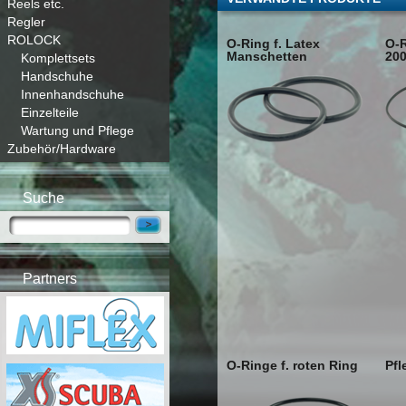
Reels etc.
Regler
ROLOCK
O-Ring f. Latex
O-R
Manschetten
20
Komplettsets
Handschuhe
Innenhandschuhe
Einzelteile
Wartung und Pflege
Zubehör/Hardware
Suche
Partners
O-Ringe f. roten Ring
Pfl