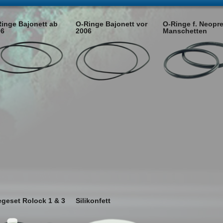
inge Bajonett ab
O-Ringe Bajonett vor
O-Ringe f. Neopr
06
2006
Manschetten
egeset Rolock 1 & 3
Silikonfett