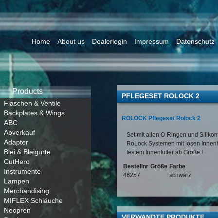
Home
About us
Dealerlogin
Impressum
Datenschutz
Products
PFLEGESET ROLOCK 2
Flaschen & Ventile
Backplates & Wings
ROLOCK Pflegeset Rolock 2
ABC
Abverkauf
Set mit allen O-Ringen und Silikon
Adapter
RoLock Systemen mit losen Inne
Blei & Bleigurte
festem Innenfutter ab Größe L
CutHero
Bestellnr
Größe
Farbe
Instrumente
46257
schwarz
Lampen
Merchandising
MIFLEX Schläuche
Neopren
VERWANDTE PRODUKTE