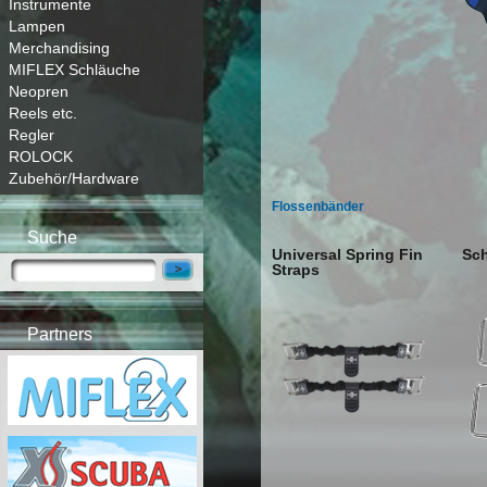
Instrumente
Lampen
Merchandising
MIFLEX Schläuche
Neopren
Reels etc.
Regler
ROLOCK
Zubehör/Hardware
Flossenbänder
Suche
Universal Spring Fin
Sch
Straps
Partners