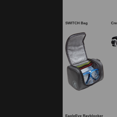
SWITCH Bag
Cr
EagleEye Rayblocker