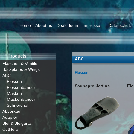
Home
About us
Dealerlogin
Impressum
Datenschutz
Products
ABC
Flaschen & Ventile
Backplates & Wings
Flossen
ABC
Flossen
Scubapro Jetfins
Fl
Flossenbänder
Masken
Maskenbänder
Schnorchel
Abverkauf
Adapter
Blei & Bleigurte
CutHero