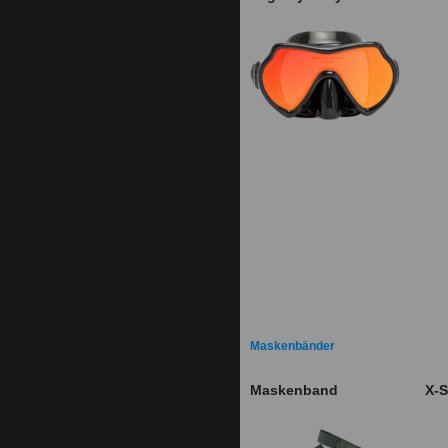
Maskenbänder
Maskenband
X-